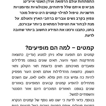
התפתחות עולם הרפואה ועידן האנטי אייג'ינג
מביאים איתם שלל פיתוחים, טכנולוגיות ומיומנויות
חדשניות. טיפול למילוי קמטים הינו טיפול מוכר
ונפוץ בקרב נשים וגברים ברחבי הארץ והעולם. על
מנת לבחור את הטיפול המתאים ביותר עבורכם,
בחנו, כתבנו ורכזנו את המידע החשוב ביותר שחובה
לדעת.
קמטים – למה הם מופיעים?
קמטים הם תופעה שלא ניתן למנוע (עדיין). כתוצאה
מהזדקנות הגוף והעור, תאים שונים בגופנו מדלדלים
ומאבדים מאיכותם. תאים כדוגמת תאי הקולגן ותאי
השומן. כתוצאה מהדלדלות אותם תאים העור מפסיק
להיות כה גמיש וכה חזק ומלא. ולאט לאט, עם השנים
מתחילים להופיע קמטים קבועים המופיעים באזורים
שונים בגופנו. האזורים המוכרים הינם אזור הסנטר
והשפתיים למשל.
בנוסף, כדאי לדעת כי ישנו סוג נוסף של קמטים הנקרא
קמטים פעילים. אותם קמטים נוצרים בשל תנועות הגוף